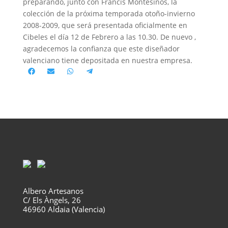
preparando, junto con Francis Montesinos, la
colección de la próxima temporada otoño-invierno
2008-2009, que será presentada oficialmente en
Cibeles el día 12 de Febrero a las 10.30. De nuevo ,
agradecemos la confianza que este diseñador
valenciano tiene depositada en nuestra empresa.
Compartir
Compartir
Compartir
Compartir
en
en
en
en
Facebook
Email
WhatsApp
Telegram
Albero Artesanos
C/ Els Àngels, 26
46960 Aldaia (Valencia)