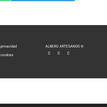
en
Telegram
 privacidad
ALBERO ARTESANOS ©
l
e cookies