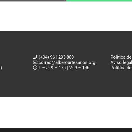
en
en
Email
WhatsApp
(+34) 961 293 880
Política de
correo@alberoartesanos.org
Aviso lega
)
L – J: 9 – 17h | V: 9 – 14h
Política d