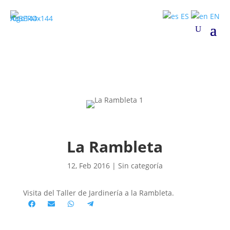
ES
EN
La Rambleta
12, Feb 2016
|
Sin categoría
Visita del Taller de Jardinería a la Rambleta.
Compartir
Compartir
Compartir
Compartir
en
en
en
en
Facebook
Email
WhatsApp
Telegram