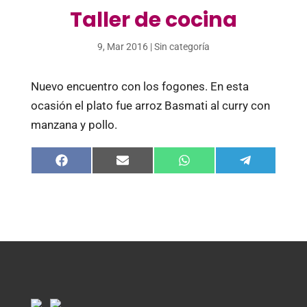
Taller de cocina
9, Mar 2016
|
Sin categoría
Nuevo encuentro con los fogones. En esta
ocasión el plato fue arroz Basmati al curry con
manzana y pollo.
Compartir
Compartir
Compartir
Compartir
en
en
en
en
Facebook
Email
WhatsApp
Telegram