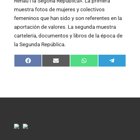
Renau i la Segona República». La primera
muestra fotos de mujeres y colectivos
femeninos que han sido y son referentes en la
aportación de valores. La segunda muestra
cartelería, documentos y libros de la época de
la Segunda República.
Compartir
Compartir
Compartir
Compartir
en
en
en
en
Facebook
Email
WhatsApp
Telegram