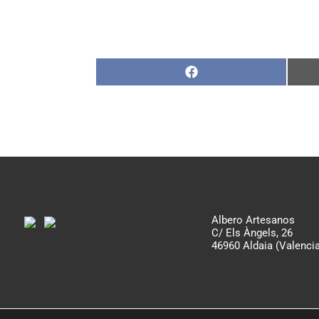
Compartir
en
Facebook
Albero Artesanos
C/ Els Àngels, 26
46960 Aldaia (Valencia