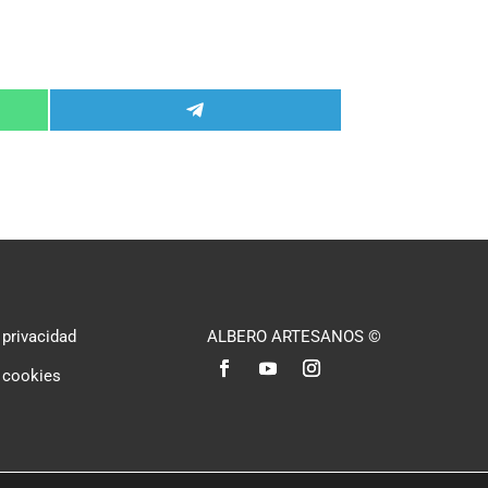
Compartir
en
Telegram
 privacidad
ALBERO ARTESANOS ©
l
e cookies