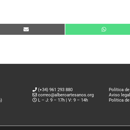
Compartir
Compartir
en
en
Email
WhatsApp
(+34) 961 293 880
Política de
correo@alberoartesanos.org
Aviso lega
)
L – J: 9 – 17h | V: 9 – 14h
Política d