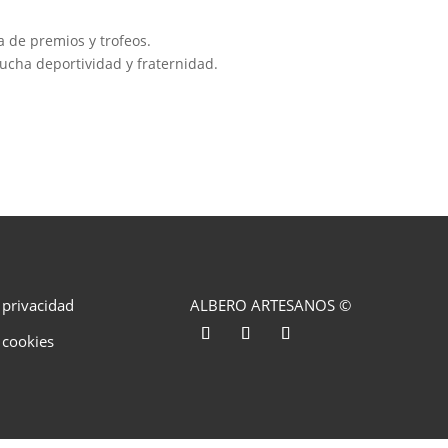
a de premios y trofeos.
cha deportividad y fraternidad.
e privacidad
ALBERO ARTESANOS ©
l
e cookies