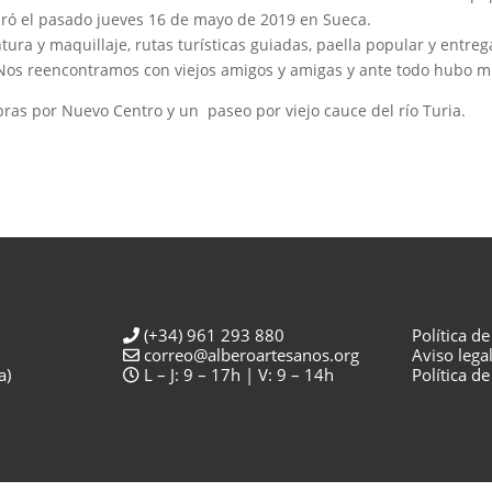
bró el pasado jueves 16 de mayo de 2019 en Sueca.
ura y maquillaje, rutas turísticas guiadas, paella popular y entreg
Nos reencontramos con viejos amigos y amigas y ante todo hubo mu
s por Nuevo Centro y un paseo por viejo cauce del río Turia.
(+34) 961 293 880
Política d
correo@alberoartesanos.org
Aviso lega
a)
L – J: 9 – 17h | V: 9 – 14h
Política d