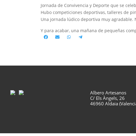
Jornada de Convivencia y Deporte que se cele
Hubo competiciones deportivas, talleres de pint
Una jornada lúdico deportiva muy agradable. 
Y para acabar, una mañana de pequeñas compra
Compartir
Compartir
Compartir
Compartir
en
en
en
en
Facebook
Email
WhatsApp
Telegram
Albero Artesanos
C/ Els Àngels, 26
46960 Aldaia (Valenci