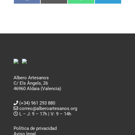
en
en
en
en
Facebook
Email
WhatsApp
Telegram
Albero Artesanos
C/ Els Àngels, 26
46960 Aldaia (Valencia)
(+34) 961 293 880
correo@alberoartesanos.org
L – J: 9 – 17h | V: 9 – 14h
Política de privacidad
Aviso legal