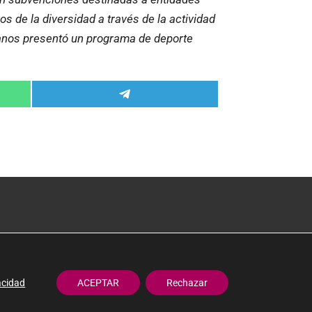
s de la diversidad a través de la actividad
sanos presentó un programa de deporte
Compartir
en
Telegram
 privacidad
ALBERO ARTESANOS ©
l
e cookies
acidad
ACEPTAR
Rechazar