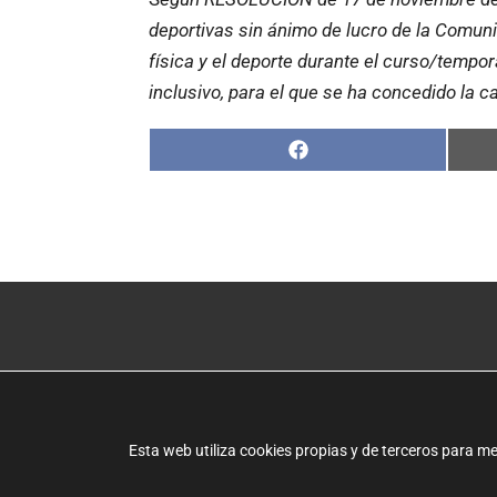
deportivas sin ánimo de lucro de la Comunit
física y el deporte durante el curso/temp
inclusivo, para el que se ha concedido la c
Compartir
en
Facebook
Albero Artesanos
C/ Els Àngels, 26
46960 Aldaia (Valencia
Esta web utiliza cookies propias y de terceros para m