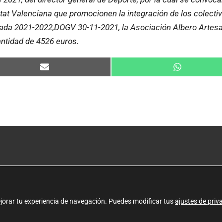
at Valenciana que promocionen la integración de los colectivo
orada 2021-2022,DOGV 30-11-2021, la Asociación Albero Arte
antidad de 4526 euros.
Compartir
Compartir
en
en
Email
WhatsApp
(+34) 961 293 880
Política de
correo@alberoartesanos.org
Aviso lega
)
L – J: 9 – 17h | V: 9 – 14h
Política d
ejorar tu experiencia de navegación. Puedes modificar tus
ajustes de priv