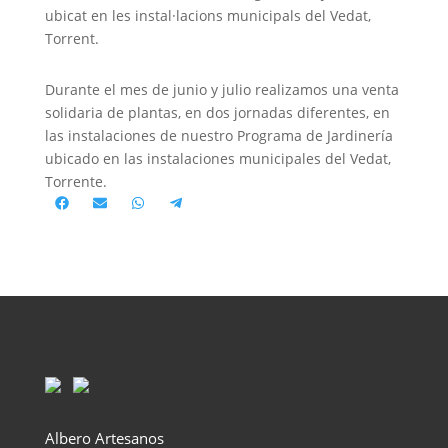
ubicat en les instal·lacions municipals del Vedat,
Torrent.
Durante el mes de junio y julio realizamos una venta
solidaria de plantas, en dos jornadas diferentes, en
las instalaciones de nuestro Programa de Jardinería
ubicado en las instalaciones municipales del Vedat,
Torrente.
Compartir
Compartir
Compartir
Compartir
en
en
en
en
Facebook
Email
WhatsApp
Telegram
Albero Artesanos