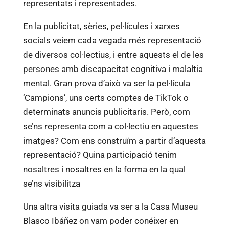
representats i representades.
En la publicitat, sèries, pel·lícules i xarxes
socials veiem cada vegada més representació
de diversos col·lectius, i entre aquests el de les
persones amb discapacitat cognitiva i malaltia
mental. Gran prova d’això va ser la pel·lícula
‘Campions’, uns certs comptes de TikTok o
determinats anuncis publicitaris. Però, com
se’ns representa com a col·lectiu en aquestes
imatges? Com ens construïm a partir d’aquesta
representació? Quina participació tenim
nosaltres i nosaltres en la forma en la qual
se’ns visibilitza
Una altra visita guiada va ser a la Casa Museu
Blasco Ibáñez on vam poder conéixer en