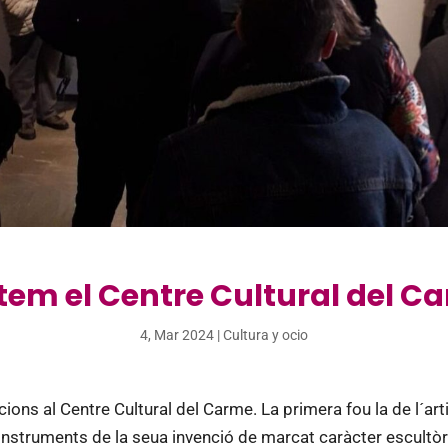
item el Centre Cultural del C
4, Mar 2024
|
Cultura y ocio
ns al Centre Cultural del Carme. La primera fou la de l´artist
’instruments de la seua invenció de marcat caràcter escultòr