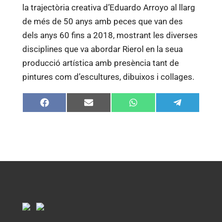
la trajectòria creativa d’Eduardo Arroyo al llarg
de més de 50 anys amb peces que van des
dels anys 60 fins a 2018, mostrant les diverses
disciplines que va abordar Rierol en la seua
producció artística amb presència tant de
pintures com d’escultures, dibuixos i collages.
Compartir
Compartir
Compartir
Compartir
en
en
en
en
Facebook
Email
WhatsApp
Telegram