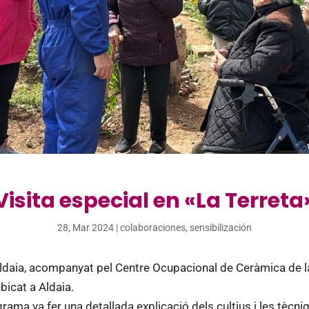
Visita especial en «La Terreta
28, Mar 2024
|
colaboraciones
,
sensibilización
Aldaia, acompanyat pel Centre Ocupacional de Ceràmica de la 
bicat a Aldaia.
grama va fer una detallada explicació dels cultius i les tècni