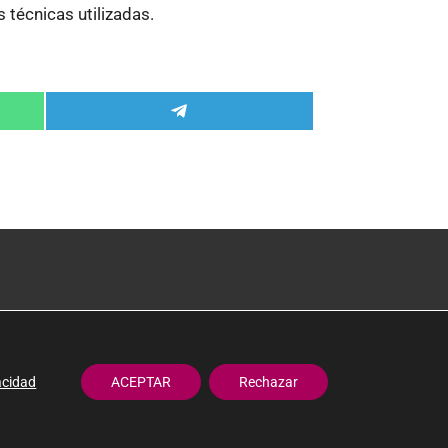
 técnicas utilizadas.
Compartir
en
Telegram
 privacidad
ALBERO ARTESANOS ©
l
e cookies
acidad
ACEPTAR
Rechazar