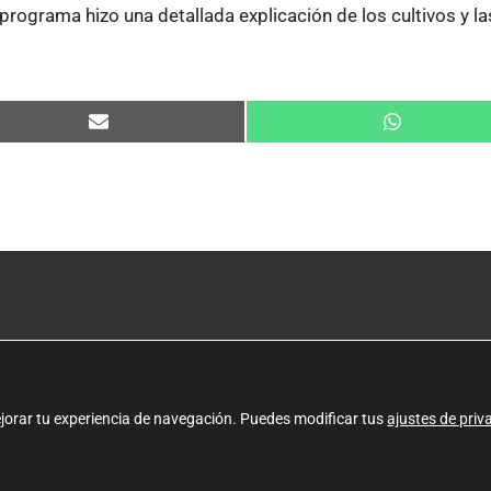
programa hizo una detallada explicación de los cultivos y las
Compartir
Compartir
en
en
Email
WhatsApp
(+34) 961 293 880
Política de
correo@alberoartesanos.org
Aviso lega
)
L – J: 9 – 17h | V: 9 – 14h
Política d
ejorar tu experiencia de navegación. Puedes modificar tus
ajustes de priv