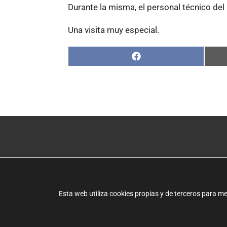
Durante la misma, el personal técnico del 
Una visita muy especial.
Compartir
en
Facebook
Albero Artesanos
C/ Els Àngels, 26
46960 Aldaia (Valencia
Esta web utiliza cookies propias y de terceros para m