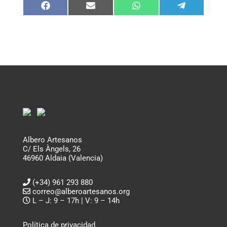
Compartir
Compartir
Compartir
Compartir
en
en
en
en
Facebook
Email
WhatsApp
Telegram
Albero Artesanos
C/ Els Àngels, 26
46960 Aldaia (Valencia)
(+34) 961 293 880
correo@alberoartesanos.org
L – J: 9 – 17h | V: 9 – 14h
Política de privacidad