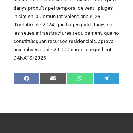
danys produïts pel temporal de vent i pluges
iniciat en la Comunitat Valenciana el 29
d’octubre de 2024, que hagen patit danys en
les seues infraestructures i equipament, que no
constituïsquen recursos residencials, aprova
una subvenció de 20.000 euros al expedient
DANATS/2025
Compartir
Compartir
Compartir
Compartir
en
en
en
en
Facebook
Email
WhatsApp
Telegram