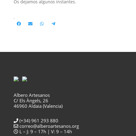
Os dejamos algunos instantes.
.
Compartir
Compartir
Compartir
Compartir
en
en
en
en
Facebook
Email
WhatsApp
Telegram
Albero Artesanos
C/ Els Àngels, 26
46960 Aldaia (Valencia)
(+34) 961 293 880
correo@alberoartesanos.org
L – J: 9 – 17h | V: 9 – 14h