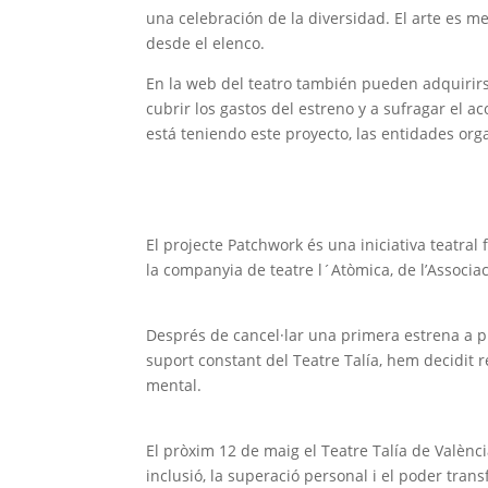
una celebración de la diversidad. El arte es 
desde el elenco.
En la web del teatro también pueden adquirirse
cubrir los gastos del estreno y a sufragar el
está teniendo este proyecto, las entidades o
El projecte Patchwork és una iniciativa teatral 
la companyia de teatre l´Atòmica, de l’Associac
Després de cancel·lar una primera estrena a pr
suport constant del Teatre Talía, hem decidit r
mental.
El pròxim 12 de maig el Teatre Talía de Valèn
inclusió, la superació personal i el poder trans