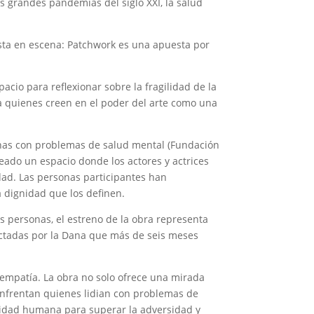
s grandes pandemias del siglo XXI, la salud
sta en escena: Patchwork es una apuesta por
acio para reflexionar sobre la fragilidad de la
 a quienes creen en el poder del arte como una
sonas con problemas de salud mental (Fundación
reado un espacio donde los actores y actrices
dad. Las personas participantes han
a dignidad que los definen.
s personas, el estreno de la obra representa
fectadas por la Dana que más de seis meses
la empatía. La obra no solo ofrece una mirada
enfrentan quienes lidian con problemas de
acidad humana para superar la adversidad y