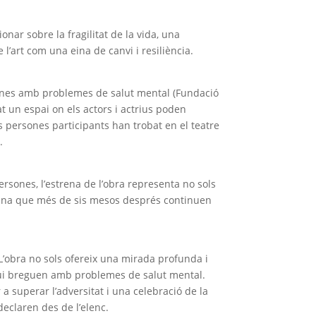
onar sobre la fragilitat de la vida, una
e l’art com una eina de canvi i resiliència.
sones amb problemes de salut mental (Fundació
t un espai on els actors i actrius poden
es persones participants han trobat en el teatre
.
rsones, l’estrena de l’obra representa no sols
a Dana que més de sis mesos després continuen
. L’obra no sols ofereix una mirada profunda i
 qui breguen amb problemes de salut mental.
 superar l’adversitat i una celebració de la
declaren des de l’elenc.