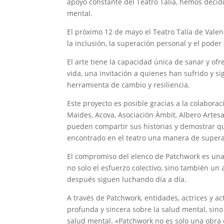
apoyo constante del Teatro Talía, hemos decidi
mental.
El próximo 12 de mayo el Teatro Talía de Val
la inclusión, la superación personal y el poder
El arte tiene la capacidad única de sanar y of
vida, una invitación a quienes han sufrido y s
herramienta de cambio y resiliencia.
Este proyecto es posible gracias a la colabor
Maides, Acova, Asociación Àmbit, Albero Artesa
pueden compartir sus historias y demostrar qu
encontrado en el teatro una manera de superar 
El compromiso del elenco de Patchwork es una 
no solo el esfuerzo colectivo, sino también un
después siguen luchando día a día.
A través de Patchwork
,
entidades, actrices y ac
profunda y sincera sobre la salud mental, sin
salud mental. «Patchwork no es solo una obra 