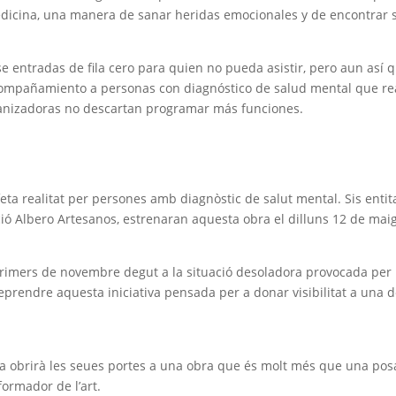
medicina, una manera de sanar heridas emocionales y de encontrar s
 entradas de fila cero para quien no pueda asistir, pero aun así q
 acompañamiento a personas con diagnóstico de salud mental que rea
rganizadoras no descartan programar más funciones.
feta realitat per persones amb diagnòstic de salut mental. Sis entitat
ió Albero Artesanos, estrenaran aquesta obra el dilluns 12 de maig 
imers de novembre degut a la situació desoladora provocada per la D
eprendre aquesta iniciativa pensada per a donar visibilitat a una d
cia obrirà les seues portes a una obra que és molt més que una po
formador de l’art.