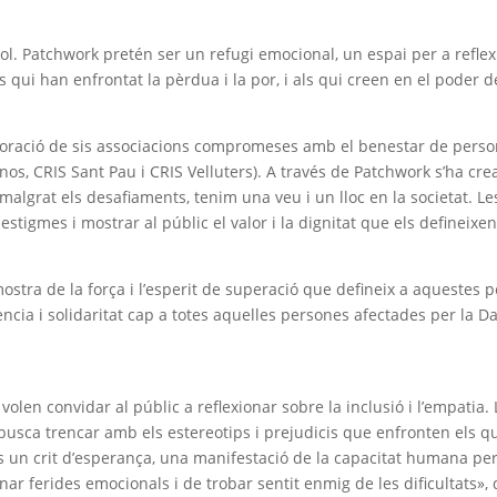
nsol. Patchwork pretén ser un refugi emocional, un espai per a reflexi
ls qui han enfrontat la pèrdua i la por, i als qui creen en el poder d
laboració de sis associacions compromeses amb el benestar de per
os, CRIS Sant Pau i CRIS Velluters). A través de Patchwork s’ha crea
malgrat els desafiaments, tenim una veu i un lloc en la societat. L
stigmes i mostrar al públic el valor i la dignitat que els defineixen
stra de la força i l’esperit de superació que defineix a aquestes pe
istència i solidaritat cap a totes aquelles persones afectades per l
s volen convidar al públic a reflexionar sobre la inclusió i l’empatia
 busca trencar amb els estereotips i prejudicis que enfronten els
un crit d’esperança, una manifestació de la capacitat humana per a
nar ferides emocionals i de trobar sentit enmig de les dificultats», 