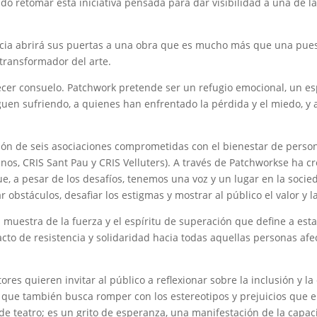
do retomar esta iniciativa pensada para dar visibilidad a una de la
encia abrirá sus puertas a una obra que es mucho más que una pue
 transformador del arte.
recer consuelo. Patchwork pretende ser un refugio emocional, un esp
iguen sufriendo, a quienes han enfrentado la pérdida y el miedo, y
ación de seis asociaciones comprometidas con el bienestar de per
nos, CRIS Sant Pau y CRIS Velluters). A través de Patchworkse ha c
e, a pesar de los desafíos, tenemos una voz y un lugar en la socie
obstáculos, desafiar los estigmas y mostrar al público el valor y l
muestra de la fuerza y el espíritu de superación que define a esta
 acto de resistencia y solidaridad hacia todas aquellas personas a
tores quieren invitar al público a reflexionar sobre la inclusión y 
o que también busca romper con los estereotipos y prejuicios que 
de teatro; es un grito de esperanza, una manifestación de la cap