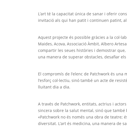
L’art té la capacitat única de sanar i oferir co
invitació als qui han patit i continuen patint, a
Aquest projecte és possible gràcies a la col·
Maides, Acova, Associació Àmbit, Albero Artesan
compartir les seues històries i demostrar que, 
una manera de superar obstacles, desafiar els e
El compromís de l’elenc de Patchwork és una mo
l’esforç col·lectiu, sinó també un acte de res
lluitant dia a dia.
A través de Patchwork, entitats, actrius i actor
sincera sobre la salut mental, sinó que també
«Patchwork no és només una obra de teatre; és 
diversitat. L’art és medicina, una manera de sa