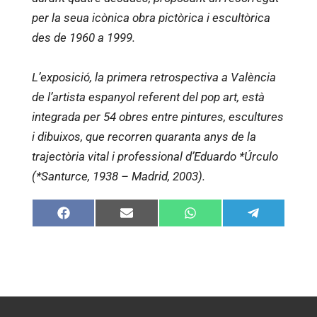
per la seua icònica obra pictòrica i escultòrica
des de 1960 a 1999.
L’exposició, la primera retrospectiva a València
de l’artista espanyol referent del pop art, està
integrada per 54 obres entre pintures, escultures
i dibuixos, que recorren quaranta anys de la
trajectòria vital i professional d’Eduardo *Úrculo
(*Santurce, 1938 – Madrid, 2003).
Compartir
Compartir
Compartir
Compartir
en
en
en
en
Facebook
Email
WhatsApp
Telegram